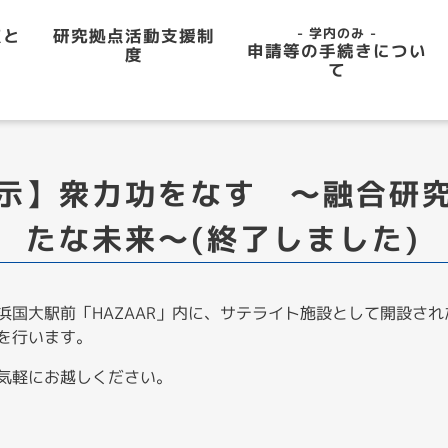
研究拠点活動支援制
点と
- 学内のみ -
申請等の手続きについ
度
て
示】衆力功をなす ～融合研
たな未来～(終了しました)
大駅前「HAZAAR」内に、サテライト施設として開設された「Y
を行います。
気軽にお越しください。